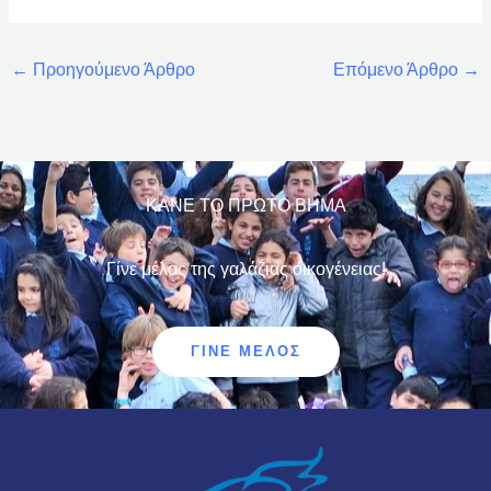
←
Προηγούμενο Άρθρο
Επόμενο Άρθρο
→
ΚΑΝΕ ΤΟ ΠΡΩΤΟ ΒΗΜΑ
Γίνε μέλος της γαλάζιας οικογένειας!
ΓΊΝΕ ΜΈΛΟΣ