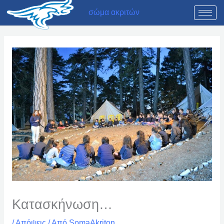
Μετάβαση
σώμα ακριτών
στο
περιεχόμενο
Κατασκήνωση…
/
Απόψεις
/ Από
SomaAkriton