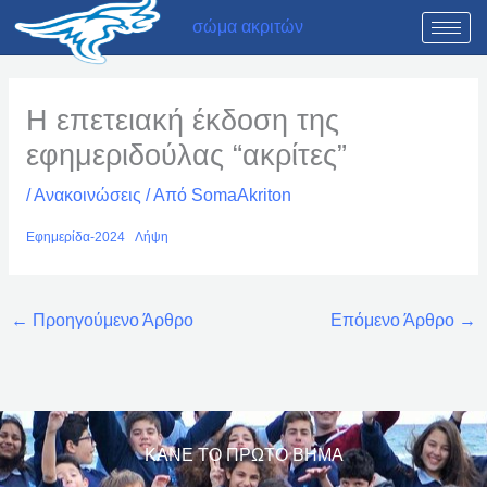
Μετάβαση
σώμα ακριτών
στο
περιεχόμενο
Η επετειακή έκδοση της
εφημεριδούλας “ακρίτες”
/
Ανακοινώσεις
/ Από
SomaAkriton
Εφημερίδα-2024
Λήψη
←
Προηγούμενο Άρθρο
Επόμενο Άρθρο
→
ΚΑΝΕ ΤΟ ΠΡΩΤΟ ΒΗΜΑ