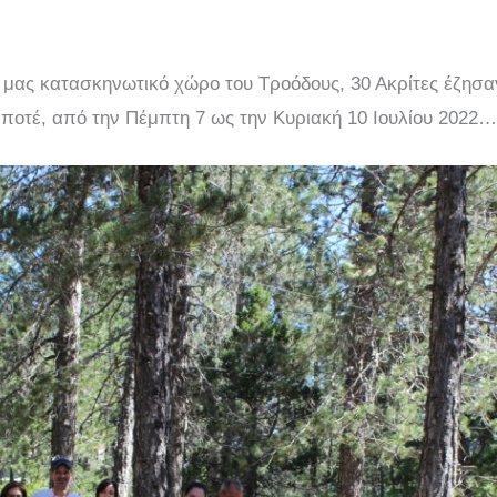
μας κατασκηνωτικό χώρο του Τροόδους, 30 Ακρίτες έζησα
οτέ, από την Πέμπτη 7 ως την Κυριακή 10 Ιουλίου 2022