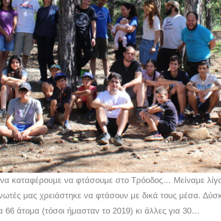
 να καταφέρουμε να φτάσουμε στο Τρόοδος… Μείναμε λίγο
νωτές μας χρειάστηκε να φτάσουν με δικά τους μέσα. Δύσκ
α 66 άτομα (τόσοι ήμασταν το 2019) κι άλλες για 30…