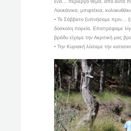
ένα… περίεργο θέμα, απο αυτά π
Λουκάνικα, μπιφτέκια, κολοκυθάκ
• Το Σάββατο ξυπνήσαμε πριν… ξ
δύσκολη πορεία. Επιστρέψαμε λίγο
βράδυ είχαμε την Ακριτική μας βρα
• Την Κυριακή λύσαμε την κατασ